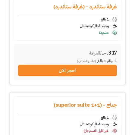
غرفة ستاندرد - (غرفة ستاندرد)
1
بالغ
وجبة افطار كونتيننتال
مستردة
317
/
الغرفة
ر.س
1
ليلة
,
1
بالغ
(شامل الضرائب)
احجز الان
جناح - (1+1 superior suite)
1
بالغ
وجبة افطار كونتيننتال
غير قابل للاسترجاع