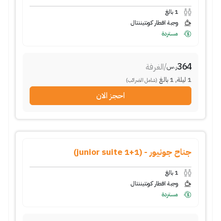
1
بالغ
وجبة افطار كونتيننتال
مستردة
364
/
الغرفة
ر.س
1
ليلة
,
1
بالغ
(شامل الضرائب)
احجز الان
جناح جونيور - (1+1 junior suite)
1
بالغ
وجبة افطار كونتيننتال
مستردة