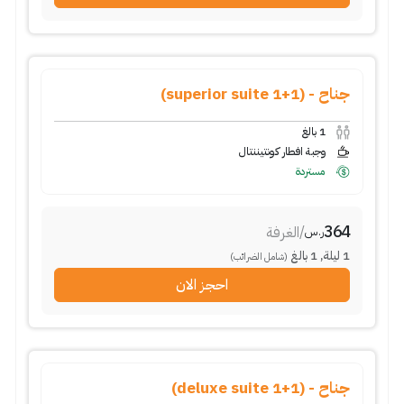
جناح - (1+1 superior suite)
1
بالغ
وجبة افطار كونتيننتال
مستردة
364
/
الغرفة
ر.س
1
ليلة
,
1
بالغ
(شامل الضرائب)
احجز الان
جناح - (1+1 deluxe suite)