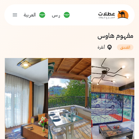
ر.س
العربية
مفهوم هاوس
أنقرة
الفندق