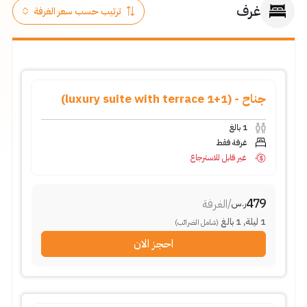
غرف
جناح - (1+1 luxury suite with terrace)
بالغ
1
غرفة فقط
غير قابل للاسترجاع
479
الغرفة
/
ر.س
بالغ
1
,
ليلة
1
(شامل الضرائب)
احجز الان