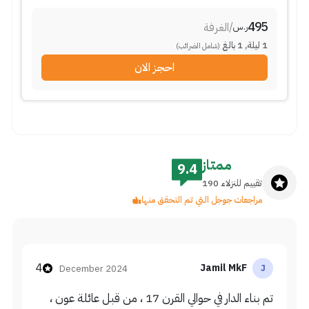
495
/
الغرفة
ر.س
1
ليلة
,
1
بالغ
(شامل الضرائب)
احجز الان
ممتاز
9.4
تقييم للنزلاء 190
مراجعات جوجل التي تم التحقق منها
4
Jamil MkF
December 2024
J
تم بناء الدار في حوالي القرن 17 ، من قبل عائلة عون ،