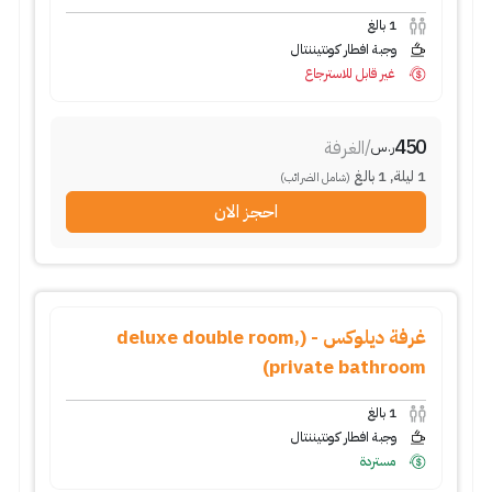
1
بالغ
وجبة افطار كونتيننتال
غير قابل للاسترجاع
450
/
الغرفة
ر.س
1
ليلة
,
1
بالغ
(شامل الضرائب)
احجز الان
غرفة ديلوكس - (deluxe double room,
private bathroom)
1
بالغ
وجبة افطار كونتيننتال
مستردة