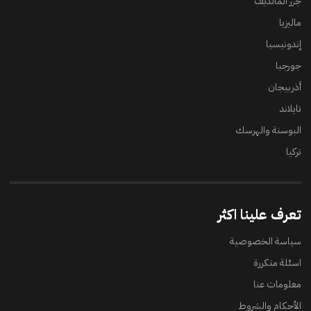
جزر المالديف
ماليزيا
إندونيسيا
جورجيا
أذربيجان
تايلاند
البوسنة والهرسك
تركيا
تعرف علينا اكثر
سياسة الخصوصية
اسئلة متكررة
معلومات عنا
الأحكام والشروط