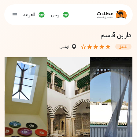
ر.س
العربية
دار بن قاسم
تونس
الفندق