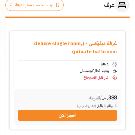
غرف
غرفة ديلوكس - (deluxe single room,
private bathroom)
1
بالغ
وجبة افطار كونتيننتال
غير قابل للاسترجاع
388
/
الغرفة
ر.س
1
ليلة
,
1
بالغ
(شامل الضرائب)
احجز الان