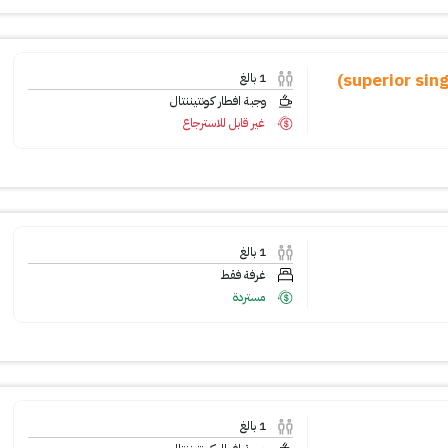
1
بالغ
وجبة افطار كونتيننتال
غير قابل للاسترجاع
1
بالغ
غرفة فقط
مستردة
1
بالغ