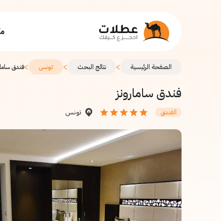
مك
>
>
>
الصفحة الرئيسية
نتائج البحث
تونس
فندق سامار
فندق سامارونز
تونس
الفندق