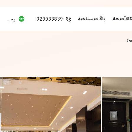
افآت هلا
باقات سياحية
ر.س
920033839
ونز