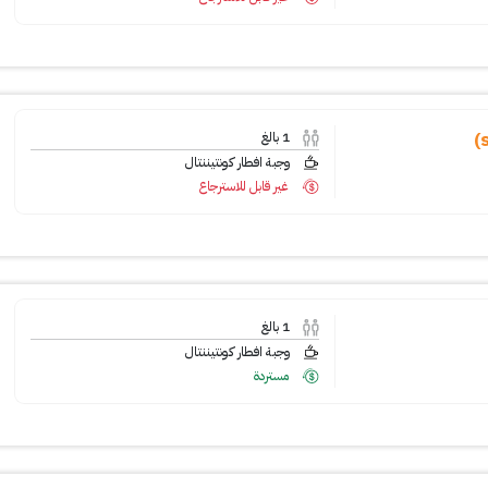
1
بالغ
وجبة افطار كونتيننتال
غير قابل للاسترجاع
1
بالغ
وجبة افطار كونتيننتال
مستردة