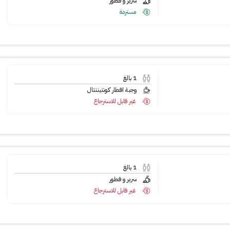
سرير و فطور
مستردة
1
بالغ
وجبة افطار كونتيننتال
غير قابل للاسترجاع
1
بالغ
سرير و فطور
غير قابل للاسترجاع