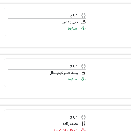
1
بالغ
سرير و فطور
مستردة
1
بالغ
وجبة افطار كونتيننتال
مستردة
1
بالغ
نصف إقامة
غير قابل للاسترجاع