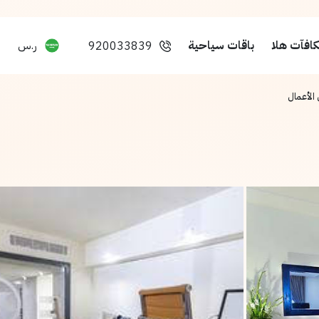
افآت هلا
باقات سياحية
ر.س
920033839
 الأعمال