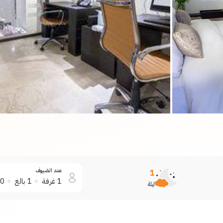
عدد الضيوف
1
1
غرفة
1
بالغ
0
ليلة