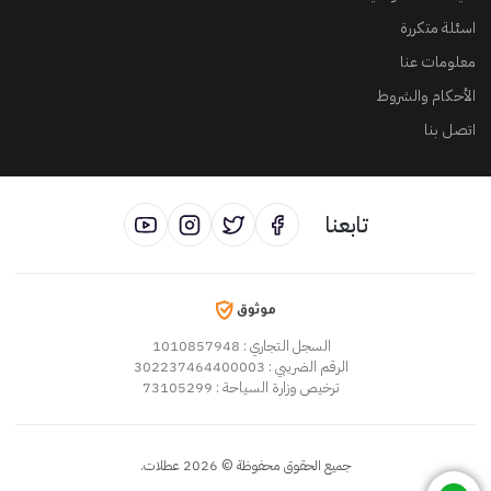
اسئلة متكررة
معلومات عنا
الأحكام والشروط
اتصل بنا
تابعنا
السجل التجاري
: 1010857948
الرقم الضريبي
: 302237464400003
ترخيص وزارة السياحة
: 73105299
جميع الحقوق محفوظة
©
2026
عطلات
.