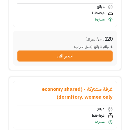
1
بالغ
غرفة فقط
مستردة
120
/
الغرفة
ر.س
1
ليلة
,
1
بالغ
(شامل الضرائب)
احجز الان
غرفة مشتركة - (economy shared
dormitory, women only)
1
بالغ
غرفة فقط
مستردة