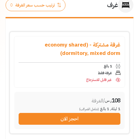
غرف
غرفة مشتركة - (economy shared
dormitory, mixed dorm)
1
بالغ
غرفة فقط
غير قابل للاسترجاع
108
/
الغرفة
ر.س
1
ليلة
,
1
بالغ
(شامل الضرائب)
احجز الان