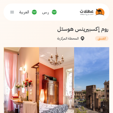
ر.س
العربية
روم إكسبيرينس هوستل
المحطة المركزية
الفندق