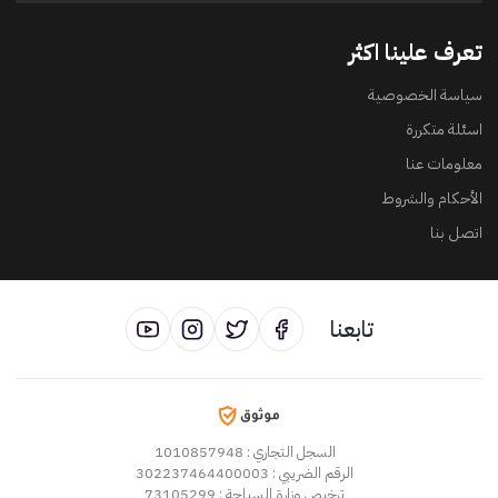
تعرف علينا اكثر
سياسة الخصوصية
اسئلة متكررة
معلومات عنا
الأحكام والشروط
اتصل بنا
تابعنا
السجل التجاري
: 1010857948
الرقم الضريبي
: 302237464400003
ترخيص وزارة السياحة
: 73105299