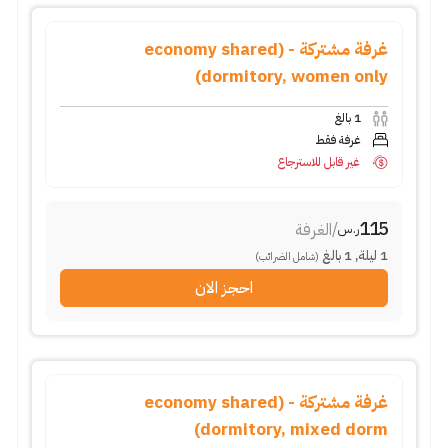
غرفة مشتركة - (economy shared
dormitory, women only)
1
بالغ
غرفة فقط
غير قابل للاسترجاع
115
/
الغرفة
ر.س
1
ليلة
,
1
بالغ
(شامل الضرائب)
احجز الان
غرفة مشتركة - (economy shared
dormitory, mixed dorm)