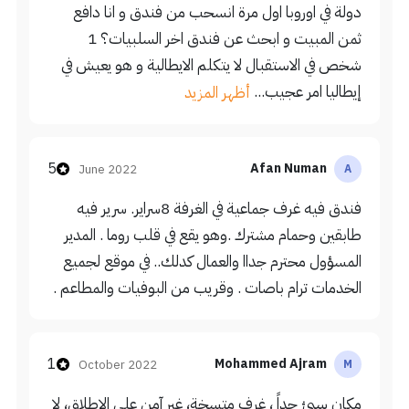
دولة في اوروبا اول مرة انسحب من فندق و انا دافع
ثمن المبيت و ابحث عن فندق اخر السلبيات؟ 1
شخص في الاستقبال لا يتكلم الايطالية و هو يعيش في
إيطاليا امر عجيب...
أظهر المزيد
5
Afan Numan
June 2022
A
فندق فيه غرف جماعية في الغرفة 8سراير. سرير فيه
طابقين وحمام مشترك .وهو يقع في قلب روما . المدير
المسؤول محترم جداا والعمال كدلك.. في موقع لجميع
الخدمات ترام باصات . وقريب من البوفيات والمطاعم .
1
Mohammed Ajram
October 2022
M
مكان سيئ جداً ، غرف متسخة، غير آمن على الإطلاق، لا