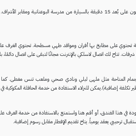
واحدة من 8 غرفة ضيافة مكيفة تحتوي على مطابخ بها أفران ومواقد طهي مسطحة. تحت
ات. تتاح لك اتصال لاسلكي بالإنترنت مجانًا لتبقى على اتصال دائمًا، 
تجمام المتاحة مثل ملهى ليلي ونادي صحي وملعب تنس مغطى. كما ت
 تكلفة إضافية).يمكن للنزلاء الاستفادة من خدمة الحافلة المكوكية في ت
استقبال ترحيبي يعقد يومياً. يتاح تقديم الإفطار مقابل رسوم إضافية.