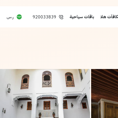
افآت هلا
باقات سياحية
ر.س
920033839