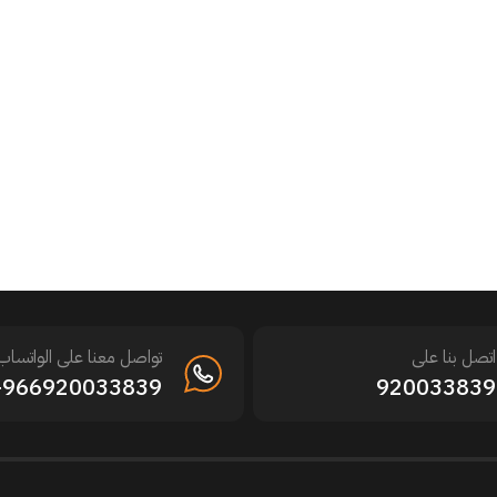
اتصل بنا على
تواصل معنا على الواتساب
966920033839+
920033839