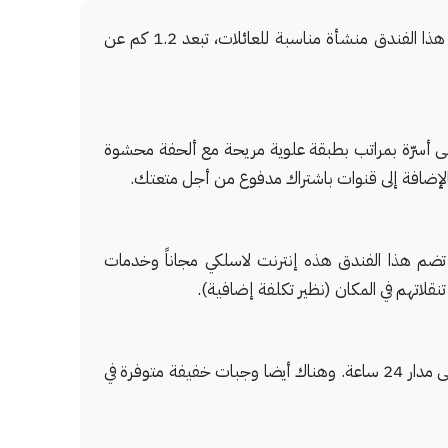
لدى الإقامة في رياض نزهة في فاس (فاس البالي)، ستكون على بُعد 15 دقيقة بالسيارة من مدرسة البوعنانية ومقابر الأشراف. هذا الفندق منشأة مناسبة للعائلات، تبعد 1.2 كم عن
وي الغرف على أسرّة بمراتب بطبقة علوية مريحة مع ألحفة محشوة
بالإضافة إلى قنوات باشتراك مدفوع من أجل متعتك.
ضم هذا الفندق هذه إنترنت لاسلكي مجاناً وخدمات
نقلاتهم في المكان (نظير تكلفة إضافية).
توقّف لتناول وجبة سريعة في واحد من 16 مطاعم موجودة في هذا الفندق، أو أقم هنا واستمتع بالاستفادة من خدمة الغرف على مدار 24 ساعة. وهناك أيضا وجبات خفيفة متوفرة في