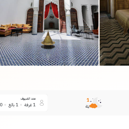
عدد الضيوف
1
1
غرفة
1
بالغ
0
ليلة