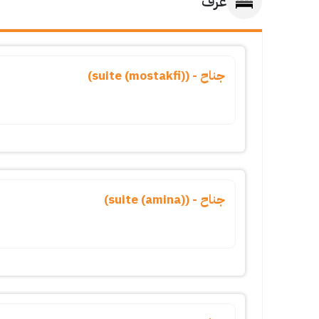
غرف
جناح - (suite (mostakfi))
جناح - (suite (amina))