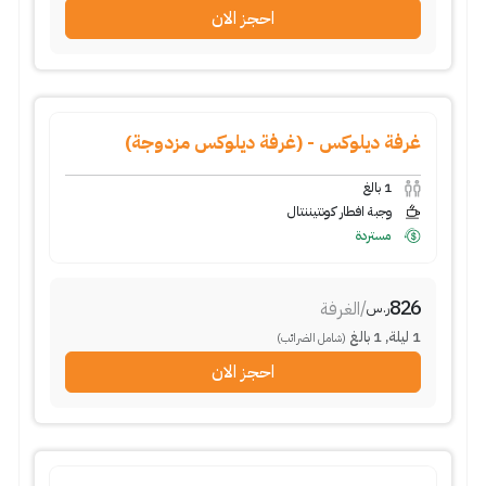
احجز الان
غرفة ديلوكس - (غرفة ديلوكس مزدوجة)
1
بالغ
وجبة افطار كونتيننتال
مستردة
826
/
الغرفة
ر.س
1
ليلة
,
1
بالغ
(شامل الضرائب)
احجز الان