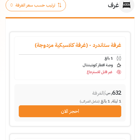
غرف
غرفة ستاندرد - (غرفة كلاسيكية مزدوجة)
1
بالغ
وجبة افطار كونتيننتال
غير قابل للاسترجاع
632
/
الغرفة
ر.س
1
ليلة
,
1
بالغ
(شامل الضرائب)
احجز الان