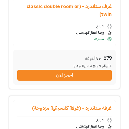
غرفة ستاندرد - (classic double room or
twin)
1
بالغ
وجبة افطار كونتيننتال
مستردة
679
/
الغرفة
ر.س
1
ليلة
,
1
بالغ
(شامل الضرائب)
احجز الان
غرفة ستاندرد - (غرفة كلاسيكية مزدوجة)
1
بالغ
وجبة افطار كونتيننتال