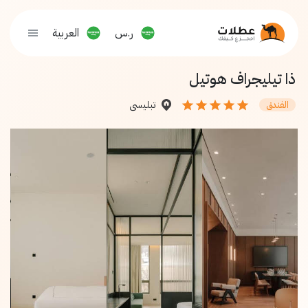
ر.س
العربية
ذا تيليجراف هوتيل
تبليسي
الفندق