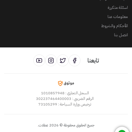
اسئلة متكررة
معلومات عنا
الأحكام والشروط
اتصل بنا
تابعنا
السجل التجاري
: 1010857948
الرقم الضريبي
: 302237464400003
ترخيص وزارة السياحة
: 73105299
جميع الحقوق محفوظة
©
2026
عطلات
.